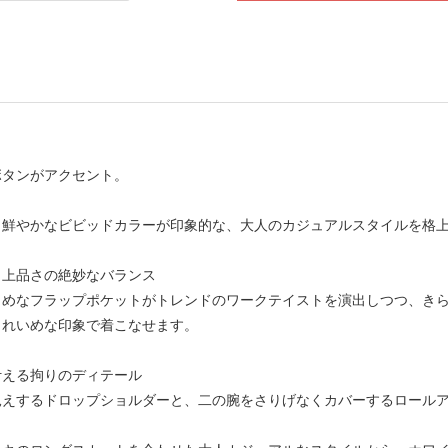
ボタンがアクセント。
く鮮やかなビビッドカラーが印象的な、大人のカジュアルスタイルを格
と上品さの絶妙なバランス
きめなフラップポケットがトレンドのワークテイストを演出しつつ、き
きれいめな印象で着こなせます。
叶える拘りのディテール
見えするドロップショルダーと、二の腕をさりげなくカバーするロール