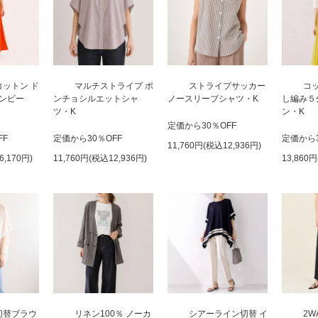
ットン ド
マルチストライプ ポ
ストライプサッカー
コ
ンピー
ンチョシルエットシャ
ノースリーブシャツ・K
し編み５
ツ・K
ン・K
定価から30％OFF
FF
定価から30％OFF
定価から3
11,760円(税込12,936円)
6,170円)
11,760円(税込12,936円)
13,860
切替ブラウ
リネン100％ ノーカ
シアーライン切替 イ
2W