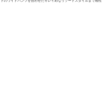
イトのワイドパンツを合わせたキレイめなリゾートスタイルまで相性