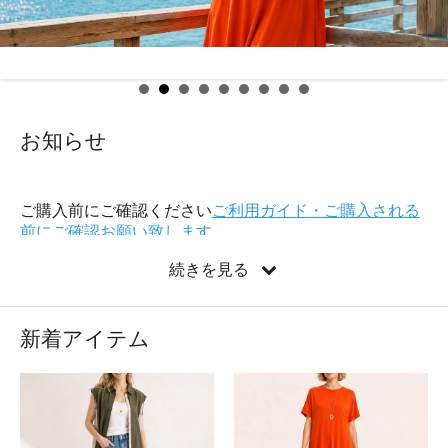
お知らせ
ご購入前にご確認ください
ご利用ガイド・ご購入される
前にご確認お願い致します
続きを見る
・再入荷リクエストボタンが追加されました。(必ず入荷
するとは限りませんのでご了承ください)
・お客様都合での返品交換は承れませんのでご了承くだ
さい。
新着アイテム
・会員登録されている方は、ログインされてから商品ペ
ージにどうぞ
・セール商品・割引商品の返品交換は、承り出来ません
のでご了承ください
・こちらからのメールが届かない場合は、迷惑メールな