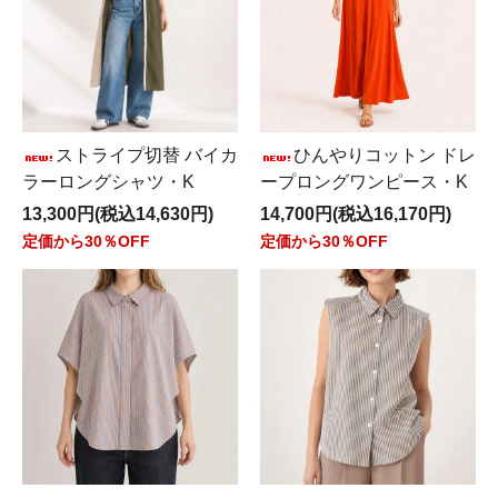
どに届いている場合がございますので、C.E.C.I.Oオンラ
インショップ
を受信できます様 ご登録をお願い致しま
す。
・オンラインショップでご購入されました商品は、店舗
での対応致しませんので、 直接オンラインショップへお
問い合わせ下さいませ。
・サイズ表記の変更9号→38号 11号→40号
ストライプ切替 バイカ
ひんやりコットン ドレ
・お問い合わせは、online@cecio.netへお願い致しま
ラーロングシャツ・K
ープロングワンピース・K
す 返信は順次致しますので暫くお待ちいただく場合が
13,300円(税込14,630円)
14,700円(税込16,170円)
ございます
定価から30％OFF
定価から30％OFF