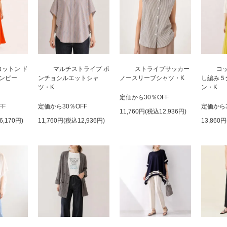
ットン ド
マルチストライプ ポ
ストライプサッカー
コ
ンピー
ンチョシルエットシャ
ノースリーブシャツ・K
し編み５
ツ・K
ン・K
定価から30％OFF
FF
定価から30％OFF
定価から3
11,760円(税込12,936円)
6,170円)
11,760円(税込12,936円)
13,860