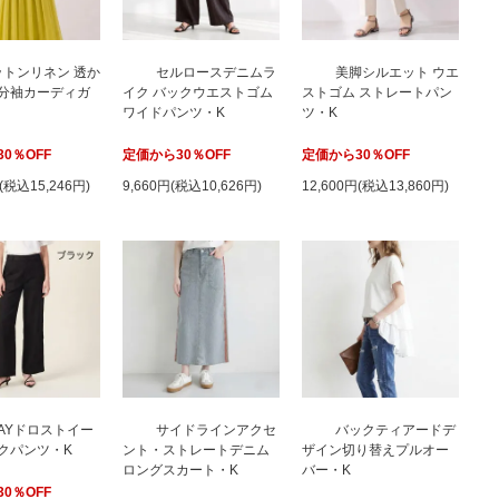
ットンリネン 透か
セルロースデニムラ
美脚シルエット ウエ
分袖カーディガ
イク バックウエストゴム
ストゴム ストレートパン
ワイドパンツ・K
ツ・K
0％OFF
定価から30％OFF
定価から30％OFF
円(税込15,246円)
9,660円(税込10,626円)
12,600円(税込13,860円)
AYドロストイー
サイドラインアクセ
バックティアードデ
クパンツ・K
ント・ストレートデニム
ザイン切り替えプルオー
ロングスカート・K
バー・K
0％OFF