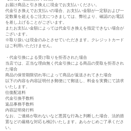
お届け商品と引き換えに現金でお支払いください。
代金引き換えでお支払いの場合、お支払い金額が一定額および一
定数量を超えるご注文につきましては、弊社より、確認のお電話
を差し上げることがございます。
またお支払い金額によっては代金引き換えを指定できない場合が
ございます。
※取り扱いは現金のみとさせていただきます。クレジットカード
はご利用いただけません。
・代金引換による受け取りを拒否された場合
当店では、正当な理由無く代金引換による商品の受取を拒否され
た場合
商品の保管期限切れ等によって商品が返送されてきた場合
以下の内容を内容証明付き郵便にて郵送し、料金を実費にて請求
いたします。
往復配送料
代金引換手数料
返品事務手数料
内容証明発行料
なお、ご連絡が取れないなど悪質な行為と判断した場合、法的措
置などの厳格な対応も検討いたします。あらかじめご了承くださ
い。