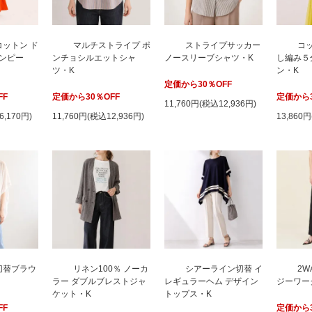
ットン ド
マルチストライプ ポ
ストライプサッカー
コ
ンピー
ンチョシルエットシャ
ノースリーブシャツ・K
し編み５
ツ・K
ン・K
定価から30％OFF
FF
定価から30％OFF
定価から3
11,760円(税込12,936円)
6,170円)
11,760円(税込12,936円)
13,860
切替ブラウ
リネン100％ ノーカ
シアーライン切替 イ
2W
ラー ダブルブレストジャ
レギュラーヘム デザイン
ジーワー
ケット・K
トップス・K
FF
定価から3